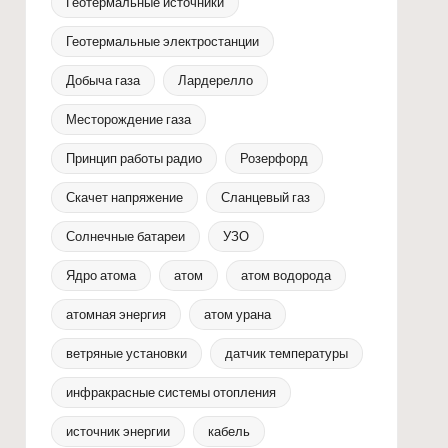
Геотермальные источники
Геотермальные электростанции
Добыча газа
Лардерелло
Месторождение газа
Принцип работы радио
Розерфорд
Скачет напряжение
Сланцевый газ
Солнечные батареи
УЗО
Ядро атома
атом
атом водорода
атомная энергия
атом урана
ветряные установки
датчик температуры
инфракрасные системы отопления
источник энергии
кабель