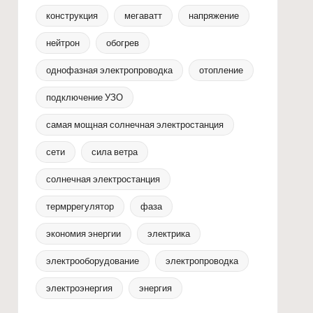
конструкция
мегаватт
напряжение
нейтрон
обогрев
однофазная электропроводка
отопление
подключение УЗО
самая мощная солнечная электростанция
сети
сила ветра
солнечная электростанция
термррегулятор
фаза
экономия энергии
электрика
электрооборудование
электропроводка
электроэнергия
энергия