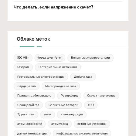
Что делать, если напряжение скачет?
Облако меток
550 МВт
topaz solar farm
Ветряные электростанции
Газпром
Геотермальные источники
Геотермальные электростанции
Добыча газа
Лардерелло
Месторождение газа
Принцип работы радио
Розерфорд
Скачет напряжение
Сланцевый газ
Солнечные батареи
УЗО
Ядро атома
атом
атом водорода
атомная энергия
атом урана
ветряные установки
датчик температуры
инфракрасные системы отопления