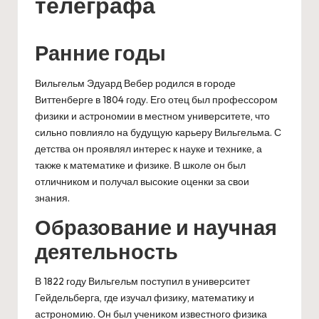
е
телеграфа
к
т
Ранние годы
Вильгельм Эдуард Вебер родился в городе
Виттенберге в 1804 году. Его отец был профессором
физики и астрономии в местном университете, что
сильно повлияло на будущую карьеру Вильгельма. С
детства он проявлял интерес к науке и технике, а
также к математике и физике. В школе он был
отличником и получал высокие оценки за свои
знания.
Образование и научная
деятельность
В 1822 году Вильгельм поступил в университет
Гейдельберга, где изучал физику, математику и
астрономию. Он был учеником известного физика