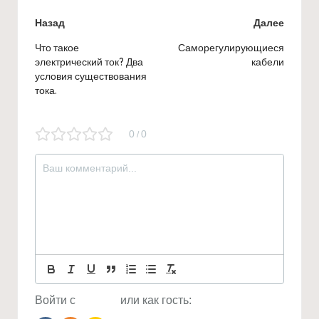
Навигация
Назад
Далее
по
Что такое
Саморегулирующиеся
электрический ток? Два
кабели
записям
условия существования
тока.
0
0
/
Войти с
или как гость: