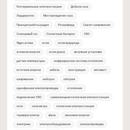
Геотермальные электростанции
Добыча газа
Лардерелло
Месторождение газа
Принцип работы радио
Розерфорд
Скачет напряжение
Сланцевый газ
Солнечные батареи
УЗО
Ядро атома
атом
атом водорода
атомная энергия
атом урана
ветряные установки
датчик температуры
инфракрасные системы отопления
источник энергии
кабель
конструкция
мегаватт
напряжение
нейтрон
обогрев
однофазная электропроводка
отопление
подключение УЗО
самая мощная солнечная электростанция
сети
сила ветра
солнечная электростанция
термррегулятор
фаза
экономия энергии
электрика
электрооборудование
электропроводка