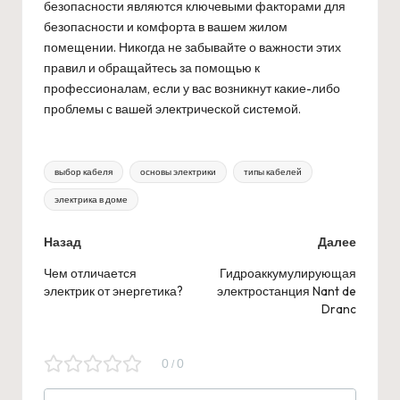
безопасности являются ключевыми факторами для
безопасности и комфорта в вашем жилом
помещении. Никогда не забывайте о важности этих
правил и обращайтесь за помощью к
профессионалам, если у вас возникнут какие-либо
проблемы с вашей электрической системой.
Метки:
выбор кабеля
основы электрики
типы кабелей
электрика в доме
Навигация
Назад
Далее
по
Чем отличается
Гидроаккумулирующая
электрик от энергетика?
электростанция Nant de
записям
Dranc
0
0
/