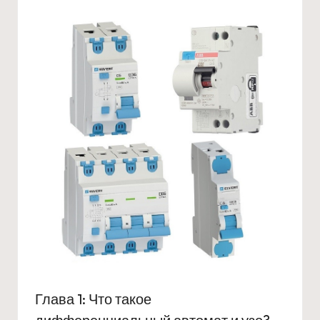
е
к
т
Глава 1: Что такое