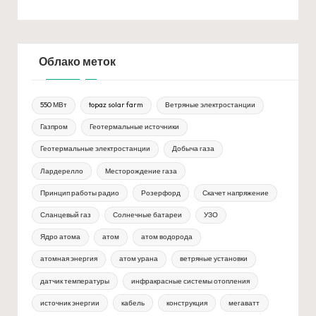
Облако меток
550 МВт
topaz solar farm
Ветряные электростанции
Газпром
Геотермальные источники
Геотермальные электростанции
Добыча газа
Лардерелло
Месторождение газа
Принцип работы радио
Розерфорд
Скачет напряжение
Сланцевый газ
Солнечные батареи
УЗО
Ядро атома
атом
атом водорода
атомная энергия
атом урана
ветряные установки
датчик температуры
инфракрасные системы отопления
источник энергии
кабель
конструкция
мегаватт